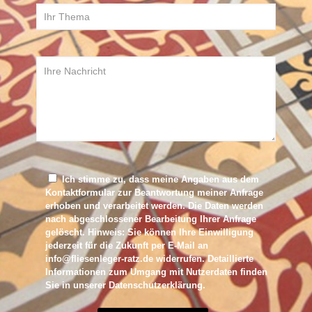
Ich stimme zu, dass meine Angaben aus dem
Kontaktformular zur Beantwortung meiner Anfrage
erhoben und verarbeitet werden. Die Daten werden
nach abgeschlossener Bearbeitung Ihrer Anfrage
gelöscht. Hinweis: Sie können Ihre Einwilligung
jederzeit für die Zukunft per E-Mail an
info@fliesenleger-ratz.de widerrufen. Detaillierte
Informationen zum Umgang mit Nutzerdaten finden
Sie in unserer
Datenschutzerklärung
.